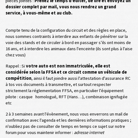
pièces jointes :
Prenez le temps d'éditer, de lire et envoyez un
dossier complet par mail, vous nous rendrez un grand
service, à vous-même et au club.
Compte tenu de la configuration du circuit et des règles en place,
nous sommes contraints à interdire aux enfants de pénétrer sur la
voie des stands et de circuler à bord en passager s’ils ont moins de
16 ans, et à interdire les animaux dans l'enceinte (ils sont plus à l'aise
chez vous)
Rappel : Si
votre auto est non immatriculée, elle est
considérée selon la FFSA et ce circuit comme un véhicule de
compétition
, ainsi il faut joindre aussi l'attestation d'assurance RC
à tos vos documents à transmettre, et surtout respecter
strictement la réglementation FFSA, en particulier l’équipement
pilote : casque homologué, RFT (Hans…), combinaison ignifugée
etc
2 à 3 semaines avant l'évènement, nous vous enverrons un mail de
confirmation avec l'agenda et les dernières informations pratiques ;
n'oubliez pas de consulter de temps en temps ce sujet sur notre
forum pour vous maintenir informer :
adresse internet