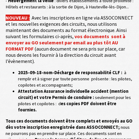
-
Hébergement la veille
: divers établissements à toute proximité :
Hôtels et restaurants : à la sortie de Dijon, à Hauteville-lès-Dijon...
NOUVEAU :
Avec les inscriptions en ligne via ASSOCONNECT
et les nouvelles exigences des circuits, nous utilisons
maintenant des documents au format électronique. Ainsi
suivant les formulaires ci-après,
vos documents sont à
envoyer au GO seulement par email au plus tôt AU
FORMAT PDF
(aucun document ne sera pris sur place, car
nous devons les fournir à la direction du circuit avant
l’évènement).
2025-09-18-nom-Décharge de responsabilité CLF :
à
remplir et à signer par toute personne présente : les pilotes,
copilotes et accompagnants;
Attestation Assurance individuelle accident (mention
circuit) et votre Permis de conduire :
seulement pour les
pilotes et copilotes : d
es copies PDF doivent être
fournies.
Tous ces documents doivent être complets et envoyés au GO
dès votre inscription enregistrée dans ASSOCONNECT;
nous
ne pourrons pas en prendre sur place. Ces documents sont en