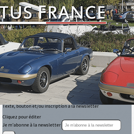
Exporter les lignes sélectionnées
Exporter toutes les colonnes
Exporter uniquement les colonnes affichées
Menu
<
>
Sorties circuit
Balades touristiques
Manifestations et salons
?>
Images de la page d'accueil
Cliquez pour éditer
Texte, bouton et/ou inscription à la newsletter
Cliquez pour éditer
Je m'abonne à la newsletter