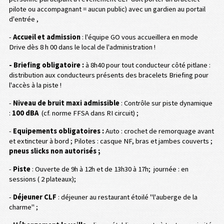
pilote ou accompagnant = aucun public) avec un gardien au portail
d'entrée ,
-
Accueil et admission
: l'équipe GO vous accueillera en mode
Drive dès 8 h 00 dans le local de l'administration !
- Briefing obligatoire :
à 8h40 pour tout conducteur côté pitlane :
distribution aux conducteurs présents des bracelets Briefing pour
l'accès à la piste !
-
Niveau de bruit maxi admissible
: Contrôle sur piste dynamique
:
100 dBA
(cf. norme FFSA dans RI circuit) ;
-
Equipements obligatoires :
Auto : crochet de remorquage avant
et extincteur à bord ; Pilotes : casque NF, bras et jambes couverts ;
pneus slicks non autorisés ;
-
Piste
: Ouverte de 9h à 12h et de 13h30 à 17h; journée : en
sessions ( 2 plateaux);
-
Déjeuner CLF
: déjeuner au restaurant étoilé "l'auberge de la
charme" ;