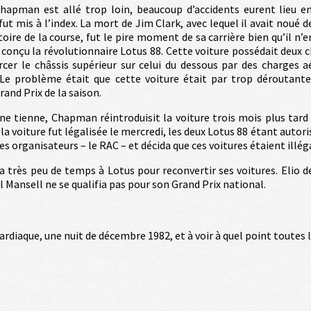
Chapman est allé trop loin, beaucoup d’accidents eurent lieu 
l fut mis à l’index. La mort de Jim Clark, avec lequel il avait noué
toire de la course, fut le pire moment de sa carrière bien qu’il n
onçu la révolutionnaire Lotus 88. Cette voiture possédait deux châ
rcer le châssis supérieur sur celui du dessous par des charges a
. Le problème était que cette voiture était par trop déroutante
and Prix de la saison.
 ne tienne, Chapman réintroduisit la voiture trois mois plus tar
 la voiture fut légalisée le mercredi, les deux Lotus 88 étant autoris
es organisateurs – le RAC – et décida que ces voitures étaient illég
a très peu de temps à Lotus pour reconvertir ses voitures. Elio 
gel Mansell ne se qualifia pas pour son Grand Prix 
ardiaque, une nuit de décembre 1982, et à voir à quel point toutes