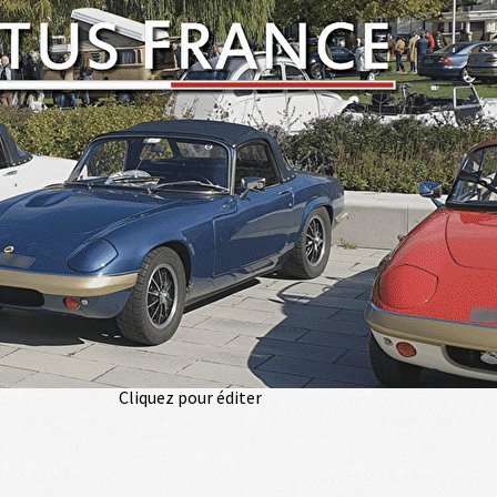
Exporter les lignes sélectionnées
Exporter toutes les colonnes
Exporter uniquement les colonnes affichées
Menu
<
>
Les Modèles
Le Fondateur
L'Histoire
Les Logos
?>
Images de la page d'accueil
Cliquez pour éditer