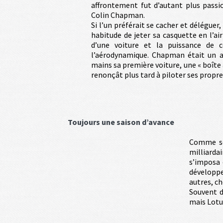
affrontement fut d’autant plus passio
Colin Chapman.
Si l’un préférait se cacher et délégue
habitude de jeter sa casquette en l’air
d’une voiture et la puissance de ce
l’aérodynamique. Chapman était un au
mains sa première voiture, une « boîte à
renonçât plus tard à piloter ses propres
Toujours une saison d’avance
Comme son
milliarda
s’imposa 
développe
autres, c
Souvent d
mais Lotus