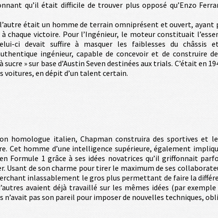
nnant qu’il était difficile de trouver plus opposé qu’Enzo Ferra
r, l’autre était un homme de terrain omniprésent et ouvert, ayant
 à chaque victoire. Pour l’Ingénieur, le moteur constituait l’esse
lui-ci devait suffire à masquer les faiblesses du châssis e
thentique ingénieur, capable de concevoir et de construire de
 sucre » sur base d’Austin Seven destinées aux trials. C’était en 194
 voitures, en dépit d’un talent certain.
 homologue italien, Chapman construira des sportives et le 
ire. Cet homme d’une intelligence supérieure, également impliqu
en Formule 1 grâce à ses idées novatrices qu’il griffonnait parf
r. Usant de son charme pour tirer le maximum de ses collaborateu
herchant inlassablement le gros plus permettant de faire la différ
’autres avaient déjà travaillé sur les mêmes idées (par exemple C
 n’avait pas son pareil pour imposer de nouvelles techniques, obli