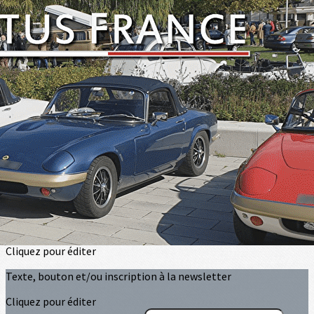
Exporter les lignes sélectionnées
Exporter toutes les colonnes
Exporter uniquement les colonnes affichées
Menu
<
>
Club Lotus France
Conseil d'Administration
Dans les Régions
Revue trimestrielle
Partenaires
?>
Images de la page d'accueil
Cliquez pour éditer
Texte, bouton et/ou inscription à la newsletter
Cliquez pour éditer