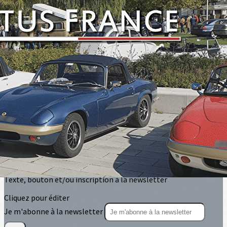
Exporter les lignes sélectionnées
Exporter toutes les colonnes
Exporter uniquement les colonnes affichées
Menu
<
>
Sorties circuit
Balades touristiques
Manifestations et salons
?>
Images de la page d'accueil
Cliquez pour éditer
Texte, bouton et/ou inscription à la newsletter
Cliquez pour éditer
Je m'abonne à la newsletter