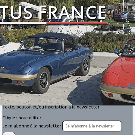
Exporter les lignes sélectionnées
Exporter toutes les colonnes
Exporter uniquement les colonnes affichées
Menu
<
>
Sorties circuit
Balades touristiques
Manifestations et salons
?>
Images de la page d'accueil
Cliquez pour éditer
Texte, bouton et/ou inscription à la newsletter
Cliquez pour éditer
Je m'abonne à la newsletter