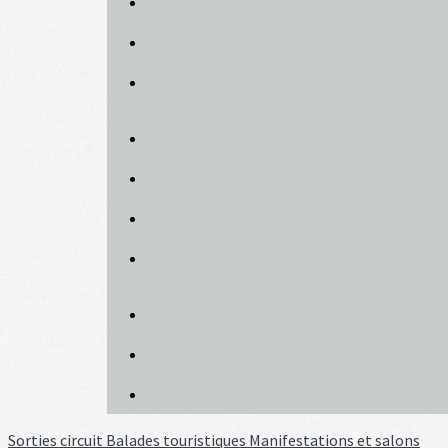
Sorties circuit
Balades touristiques
Manifestations et salons