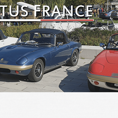
Exporter les lignes sélectionnées
Exporter toutes les colonnes
Exporter uniquement les colonnes affichées
Menu
<
>
Sorties circuit
Balades touristiques
Manifestations et salons
?>
Images de la page d'accueil
Cliquez pour éditer